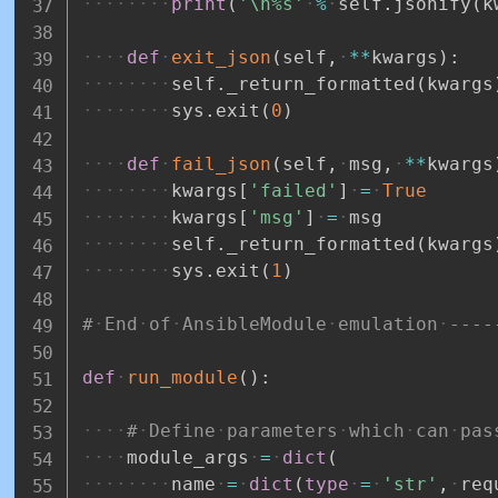
print
(
'\n%s'
%
self
.
jsonify
(
k
def
exit_json
(
self
,
**
kwargs
)
:
self
.
_return_formatted
(
kwargs
sys
.
exit
(
0
)
def
fail_json
(
self
,
msg
,
**
kwargs
kwargs
[
'failed'
]
=
True
kwargs
[
'msg'
]
=
msg
self
.
_return_formatted
(
kwargs
sys
.
exit
(
1
)
#
End
of
AnsibleModule
emulation
----
def
run_module
(
)
:
#
Define
parameters
which
can
pas
module_args
=
dict
(
name
=
dict
(
type
=
'str'
,
req