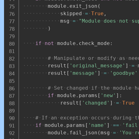
module
.
exit_json
(
skipped
=
True
,
msg
=
"Module
does
not
su
)
if
not
module
.
check_mode
:
#
Manipulate
or
modify
as
nee
result
[
'original_message'
]
=
result
[
'message'
]
=
'goodbye'
#
Set
changed
if
the
module
h
if
module
.
params
[
'new'
]
:
result
[
'changed'
]
=
True
#
If
an
exception
occurs
during
t
if
module
.
params
[
'name'
]
==
'fail
module
.
fail_json
(
msg
=
'You
r