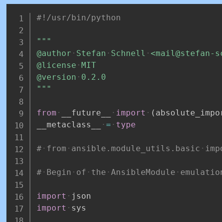
#!/usr/bin/python
"""
@author
Stefan
Schnell
<mail@stefan-s
@license
MIT
@version
0.2.0
"""
from
__future__
import
(
absolute_impo
__metaclass__
=
type
#
from
ansible.module_utils.basic
imp
#
Begin
of
the
AnsibleModule
emulatio
import
json
import
sys