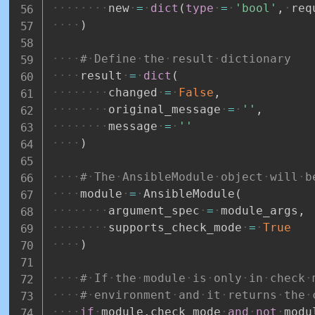
new
=
dict
(
type
=
'bool'
,
req
)
#
Define
the
result
dictionary
result
=
dict
(
changed
=
False
,
original_message
=
''
,
message
=
''
)
#
The
AnsibleModule
object
will
b
module
=
AnsibleModule
(
argument_spec
=
module_args
,
supports_check_mode
=
True
)
#
If
the
module
is
only
in
check
#
environment
and
it
returns
the
if
module
.
check_mode
and
not
modu