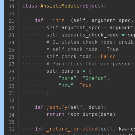
class
AnsibleModule
(
object
)
:
def
__init__
(
self
,
argument_spec
,
self
.
argument_spec
=
argument
self
.
supports_check_mode
=
su
#
Simulates
check
mode:
ansib
#
self.check_mode
=
True
self
.
check_mode
=
False
#
Parameters
that
are
passed
self
.
params
=
{
"name"
:
"Stefan"
,
"new"
:
True
}
def
jsonify
(
self
,
data
)
:
return
json
.
dumps
(
data
)
def
_return_formatted
(
self
,
kwarg